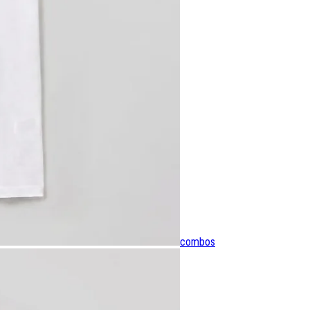
combos