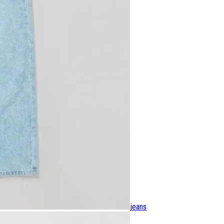
jeans