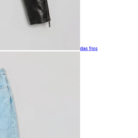
dias frios