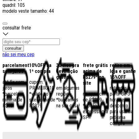
quadril: 105
modelo veste tamanho: 44
consultar frete
consultar
não sei meu cep
parcelamento
10%OFF na
30 dias pra
frete grátis
retire em
sem juros
1ª compra
devolução
acima de
loja e ganhe
grátis
R$279* no
15%OFF
até 5x sem
cupom:
site
juros
PRIMEIRA10
em algumas
retiradas a
*parcela
*válido no
regiões,
no app acima
partir de 3
mínima de
site acima de
*buscamos
de R$259
horas e
R$40
R$319
na sua casa!
*opção
desconto
expressa pra
para usar na
SP
próxima
compra