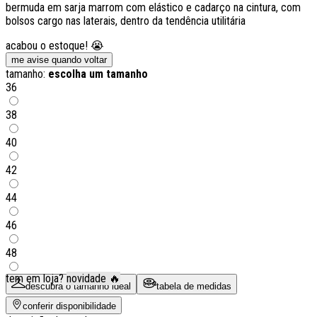
bermuda em sarja marrom com elástico e cadarço na cintura, com
bolsos cargo nas laterais, dentro da tendência utilitária
acabou o estoque! 😭
me avise quando voltar
tamanho:
escolha um tamanho
36
38
40
42
44
46
48
tem em loja?
novidade 🔥
descubra o tamanho ideal
tabela de medidas
conferir disponibilidade