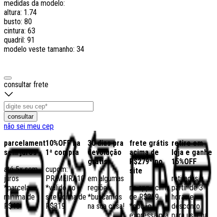
medidas da modelo:
altura: 1.74
busto: 80
cintura: 63
quadril: 91
modelo veste tamanho: 34
consultar frete
consultar
não sei meu cep
parcelamento
10%OFF na
30 dias pra
frete grátis
retire em
sem juros
1ª compra
devolução
acima de
loja e ganhe
grátis
R$279* no
15%OFF
até 5x sem
cupom:
site
juros
PRIMEIRA10
em algumas
retiradas a
*parcela
*válido no
regiões,
no app acima
partir de 3
mínima de
site acima de
*buscamos
de R$259
horas e
R$40
R$319
na sua casa!
*opção
desconto
expressa pra
para usar na