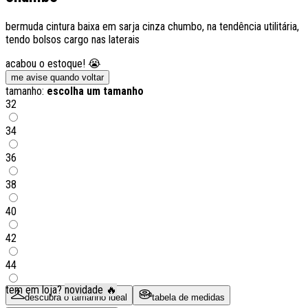
bermuda cintura baixa em sarja cinza chumbo, na tendência utilitária,
tendo bolsos cargo nas laterais
acabou o estoque! 😭
me avise quando voltar
tamanho:
escolha um tamanho
32
34
36
38
40
42
44
tem em loja?
novidade 🔥
descubra o tamanho ideal
tabela de medidas