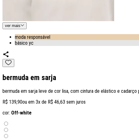
ver
mais
moda responsável
básico yc
bermuda em sarja
bermuda em sarja leve de cor lisa, com cintura de elástico e cadarço 
R$ 139,90
ou em
3
x de
R$ 46,63
sem juros
cor:
Off-white