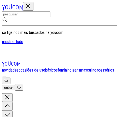
se liga nos mais buscados na youcom!
mostrar tudo
novidades
ocasiões de uso
básicos
feminino
jeans
masculino
acessórios
entrar
0