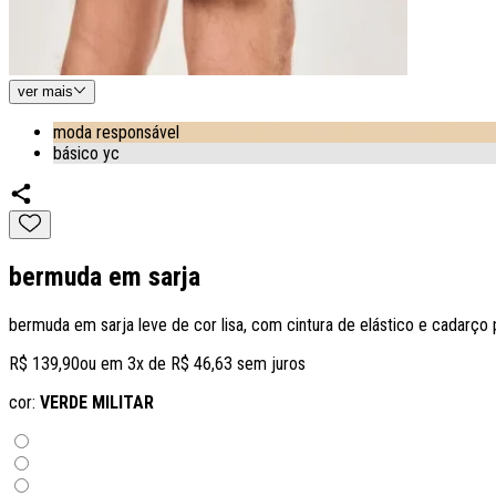
ver
mais
moda responsável
básico yc
bermuda em sarja
bermuda em sarja leve de cor lisa, com cintura de elástico e cadarço 
R$ 139,90
ou em
3
x de
R$ 46,63
sem juros
cor:
VERDE MILITAR