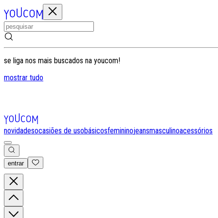
se liga nos mais buscados na youcom!
mostrar tudo
novidades
ocasiões de uso
básicos
feminino
jeans
masculino
acessórios
entrar
0