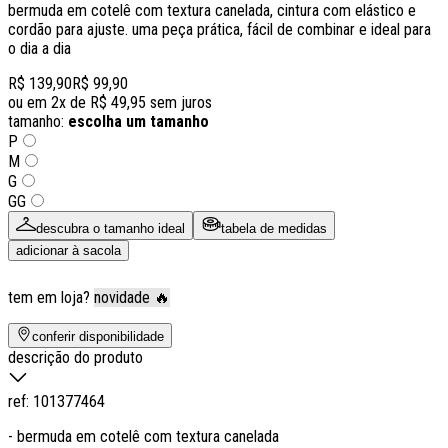
bermuda em cotelê com textura canelada, cintura com elástico e
cordão para ajuste. uma peça prática, fácil de combinar e ideal para
o dia a dia
R$ 139,90
R$ 99,90
ou em
2
x de
R$ 49,95
sem juros
tamanho:
escolha um tamanho
P
M
G
GG
descubra o tamanho ideal
tabela de medidas
adicionar à sacola
tem em loja?
novidade 🔥
conferir disponibilidade
descrição do produto
ref:
101377464
- bermuda em cotelê com textura canelada