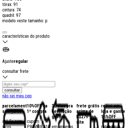
tórax: 91
cintura: 74
quadril: 97
modelo veste tamanho: p
características do produto
Ajuste
regular
consultar frete
consultar
não sei meu cep
parcelamento
10%OFF na
30 dias pra
frete grátis
retire em
sem juros
1ª compra
devolução
acima de
loja e ganhe
grátis
R$279* no
15%OFF
até 5x sem
cupom:
site
juros
PRIMEIRA10
em algumas
retiradas a