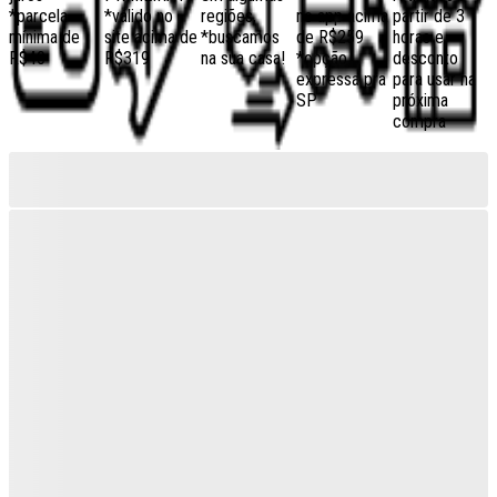
*parcela
*válido no
regiões,
no app acima
partir de 3
mínima de
site acima de
*buscamos
de R$259
horas e
R$40
R$319
na sua casa!
*opção
desconto
expressa pra
para usar na
SP
próxima
compra