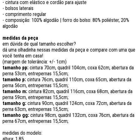
- cintura com elástico e cordão para ajuste
- bolsos laterais
- comprimento regular
-
composição: 100% algodão | forro do bolso: 80% poliéster, 20%
algodão
medidas da peça
em dúvida de qual tamanho escolher?
dá uma olhadinha nessas medidas da peça e compare com uma que
você tenha em casa!
(margem de tolerância: +/- 1cm)
tamanho pp:
cintura 70cm, quadril 104cm, coxa 62cm, abertura da
perna 53cm, entrepernas 15,5cm;
tamanho p:
cintura 76cm, quadril 110cm, coxa 65cm, abertura da
perna 56cm, entrepernas 15,5cm;
tamanho m:
cintura 82cm, quadril 116cm, coxa 68cm, abertura da
perna 59cm, entrepernas 15,5cm;
tamanho g:
cintura 90cm, quadril 124cm, coxa 72cm, abertura da
perna 63cm, entrepernas 15,5cm;
tamanho gg:
cintura 98cm, quadril 132cm, coxa 76cm, abertura da
perna 67cm, entrepernas 15,5cm;
medidas do modelo:
altura: 1.85