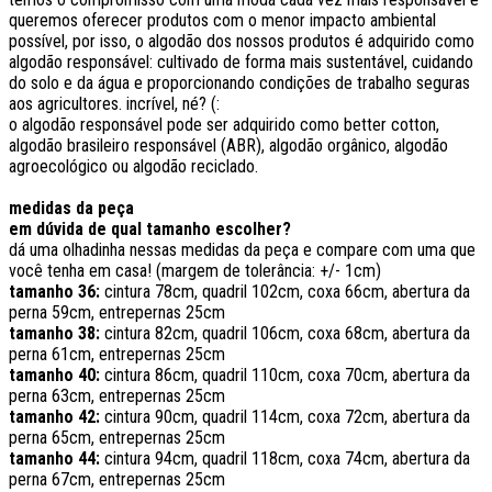
queremos oferecer produtos com o menor impacto ambiental
possível, por isso, o algodão dos nossos produtos é adquirido como
algodão responsável: cultivado de forma mais sustentável, cuidando
do solo e da água e proporcionando condições de trabalho seguras
aos agricultores. incrível, né? (:
o algodão responsável pode ser adquirido como better cotton,
algodão brasileiro responsável (ABR), algodão orgânico, algodão
agroecológico ou algodão reciclado.
medidas da peça
em dúvida de qual tamanho escolher?
dá uma olhadinha nessas medidas da peça e compare com uma que
você tenha em casa! (margem de tolerância: +/- 1cm)
tamanho 36:
cintura 78cm, quadril 102cm, coxa 66cm, abertura da
perna 59cm, entrepernas 25cm
tamanho 38:
cintura 82cm, quadril 106cm, coxa 68cm, abertura da
perna 61cm, entrepernas 25cm
tamanho 40:
cintura 86cm, quadril 110cm, coxa 70cm, abertura da
perna 63cm, entrepernas 25cm
tamanho 42:
cintura 90cm, quadril 114cm, coxa 72cm, abertura da
perna 65cm, entrepernas 25cm
tamanho 44:
cintura 94cm, quadril 118cm, coxa 74cm, abertura da
perna 67cm, entrepernas 25cm