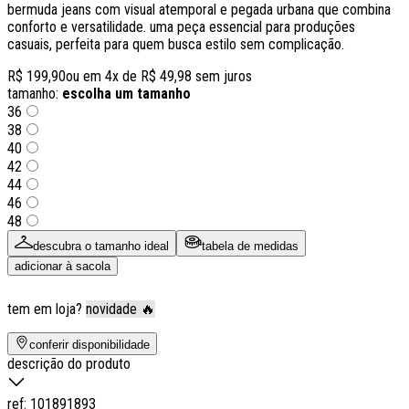
bermuda jeans com visual atemporal e pegada urbana que combina
conforto e versatilidade. uma peça essencial para produções
casuais, perfeita para quem busca estilo sem complicação.
R$ 199,90
ou em
4
x de
R$ 49,98
sem juros
tamanho:
escolha um tamanho
36
38
40
42
44
46
48
descubra o tamanho ideal
tabela de medidas
adicionar à sacola
tem em loja?
novidade 🔥
conferir disponibilidade
descrição do produto
ref:
101891893