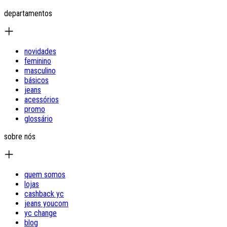
departamentos
novidades
feminino
masculino
básicos
jeans
acessórios
promo
glossário
sobre nós
quem somos
lojas
cashback yc
jeans youcom
yc change
blog