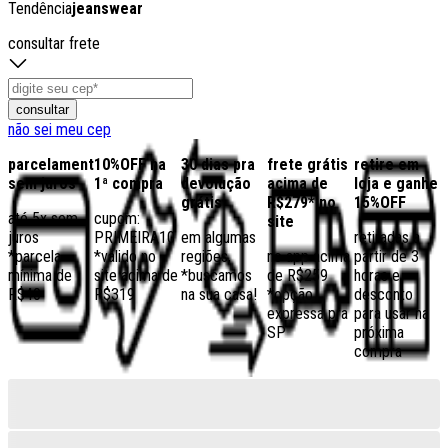
Tendência
jeanswear
consultar frete
consultar
não sei meu cep
parcelamento
10%OFF na
30 dias pra
frete grátis
retire em
sem juros
1ª compra
devolução
acima de
loja e ganhe
grátis
R$279* no
15%OFF
até 5x sem
cupom:
site
juros
PRIMEIRA10
em algumas
retiradas a
*parcela
*válido no
regiões,
no app acima
partir de 3
mínima de
site acima de
*buscamos
de R$259
horas e
R$40
R$319
na sua casa!
*opção
desconto
expressa pra
para usar na
SP
próxima
compra