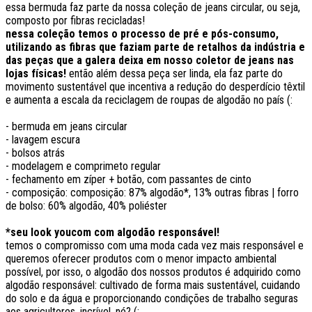
essa bermuda faz parte da nossa coleção de jeans circular, ou seja,
composto por fibras recicladas!
nessa coleção temos o processo de pré e pós-consumo,
utilizando as fibras que faziam parte de retalhos da indústria e
das peças que a galera deixa em nosso coletor de jeans nas
lojas físicas!
então além dessa peça ser linda, ela faz parte do
movimento sustentável que incentiva a redução do desperdício têxtil
e aumenta a escala da reciclagem de roupas de algodão no país (:
- bermuda em jeans circular
- lavagem escura
- bolsos atrás
- modelagem e comprimeto regular
- fechamento em zíper + botão, com passantes de cinto
- composição: composição: 87% algodão*, 13% outras fibras | forro
de bolso: 60% algodão, 40% poliéster
*seu look youcom com algodão responsável!
temos o compromisso com uma moda cada vez mais responsável e
queremos oferecer produtos com o menor impacto ambiental
possível, por isso, o algodão dos nossos produtos é adquirido como
algodão responsável: cultivado de forma mais sustentável, cuidando
do solo e da água e proporcionando condições de trabalho seguras
aos agricultores. incrível, né? (: