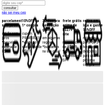
consultar
não sei meu cep
parcelamento
10%OFF na
30 dias pra
frete grátis
retire em
sem juros
1ª compra
devolução
acima de
loja e ganhe
grátis
R$279* no
15%OFF
até 5x sem
cupom:
site
juros
PRIMEIRA10
em algumas
retiradas a
*parcela
*válido no
regiões,
no app acima
partir de 3
mínima de
site acima de
*buscamos
de R$259
horas e
R$40
R$319
na sua casa!
*opção
desconto
expressa pra
para usar na
SP
próxima
compra