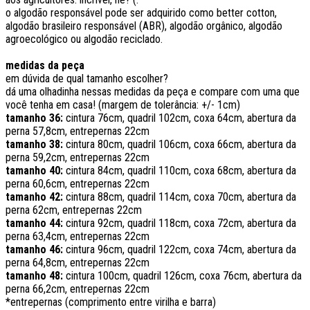
o algodão responsável pode ser adquirido como better cotton,
algodão brasileiro responsável (ABR), algodão orgânico, algodão
agroecológico ou algodão reciclado.
medidas da peça
em dúvida de qual tamanho escolher?
dá uma olhadinha nessas medidas da peça e compare com uma que
você tenha em casa! (margem de tolerância: +/- 1cm)
tamanho 36:
cintura 76cm, quadril 102cm, coxa 64cm, abertura da
perna 57,8cm, entrepernas 22cm
tamanho 38:
cintura 80cm, quadril 106cm, coxa 66cm, abertura da
perna 59,2cm, entrepernas 22cm
tamanho 40:
cintura 84cm, quadril 110cm, coxa 68cm, abertura da
perna 60,6cm, entrepernas 22cm
tamanho 42:
cintura 88cm, quadril 114cm, coxa 70cm, abertura da
perna 62cm, entrepernas 22cm
tamanho 44:
cintura 92cm, quadril 118cm, coxa 72cm, abertura da
perna 63,4cm, entrepernas 22cm
tamanho 46:
cintura 96cm, quadril 122cm, coxa 74cm, abertura da
perna 64,8cm, entrepernas 22cm
tamanho 48:
cintura 100cm, quadril 126cm, coxa 76cm, abertura da
perna 66,2cm, entrepernas 22cm
*entrepernas (comprimento entre virilha e barra)