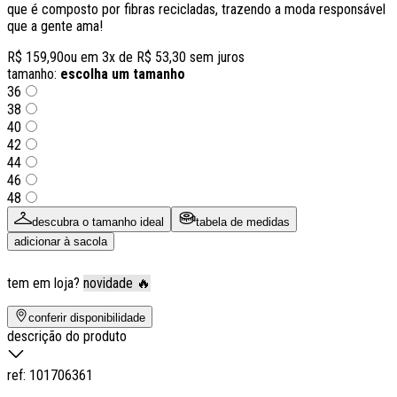
que é composto por fibras recicladas, trazendo a moda responsável
que a gente ama!
R$ 159,90
ou em
3
x de
R$ 53,30
sem juros
tamanho:
escolha um tamanho
36
38
40
42
44
46
48
descubra o tamanho ideal
tabela de medidas
adicionar à sacola
tem em loja?
novidade 🔥
conferir disponibilidade
descrição do produto
ref:
101706361