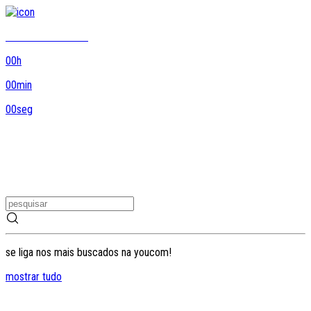
8DO8 termina em...
00
h
00
min
00
seg
se liga nos mais buscados na youcom!
mostrar tudo