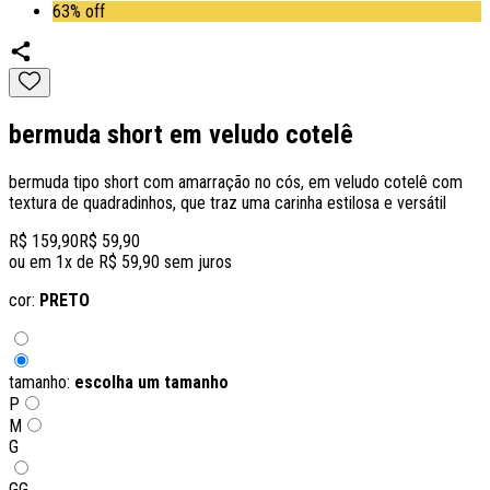
63% off
bermuda short em veludo cotelê
bermuda tipo short com amarração no cós, em veludo cotelê com
textura de quadradinhos, que traz uma carinha estilosa e versátil
R$ 159,90
R$ 59,90
ou em
1
x de
R$ 59,90
sem juros
cor:
PRETO
tamanho:
escolha um tamanho
P
M
G
GG