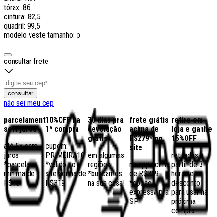
tórax: 86
cintura: 82,5
quadril: 99,5
modelo veste tamanho: p
consultar frete
consultar
não sei meu cep
parcelamento
10%OFF na
30 dias pra
frete grátis
retire em
sem juros
1ª compra
devolução
acima de
loja e ganhe
grátis
R$279* no
15%OFF
até 5x sem
cupom:
site
juros
PRIMEIRA10
em algumas
retiradas a
*parcela
*válido no
regiões,
no app acima
partir de 3
mínima de
site acima de
*buscamos
de R$259
horas e
R$40
R$319
na sua casa!
*opção
desconto
expressa pra
para usar na
SP
próxima
compra