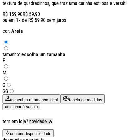
textura de quadradinhos, que traz uma carinha estilosa e versátil
R$ 159,90
R$ 59,90
ou em
1
x de
R$ 59,90
sem juros
cor:
Areia
tamanho:
escolha um tamanho
P
M
G
GG
descubra o tamanho ideal
tabela de medidas
adicionar à sacola
tem em loja?
novidade 🔥
conferir disponibilidade