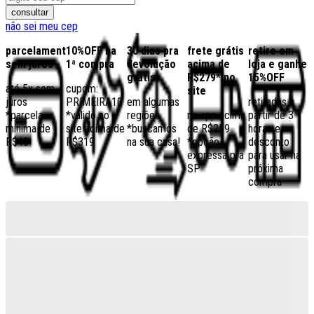
consultar
não sei meu cep
parcelamento
10%OFF na
30 dias pra
frete grátis
retire em
sem juros
1ª compra
devolução
acima de
loja e ganhe
grátis
R$279* no
15%OFF
até 5x sem
cupom:
site
juros
PRIMEIRA10
em algumas
retiradas a
*parcela
*válido no
regiões,
no app acima
partir de 3
mínima de
site acima de
*buscamos
de R$259
horas e
R$40
R$319
na sua casa!
*opção
desconto
expressa pra
para usar na
SP
próxima
compra