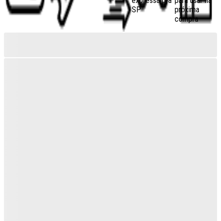
expressa pra
para usar na
SP
próxima
compra