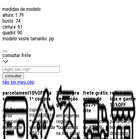
medidas da modelo:
altura: 1.79
busto: 74
cintura: 61
quadril: 90
modelo veste tamanho: pp
consultar frete
consultar
não sei meu cep
parcelamento
10%OFF na
30 dias pra
frete grátis
retire em
sem juros
1ª compra
devolução
acima de
loja e ganhe
grátis
R$279* no
15%OFF
até 5x sem
cupom:
site
juros
PRIMEIRA10
em algumas
retiradas a
*parcela
*válido no
regiões,
no app acima
partir de 3
mínima de
site acima de
*buscamos
de R$259
horas e
R$40
R$319
na sua casa!
*opção
desconto