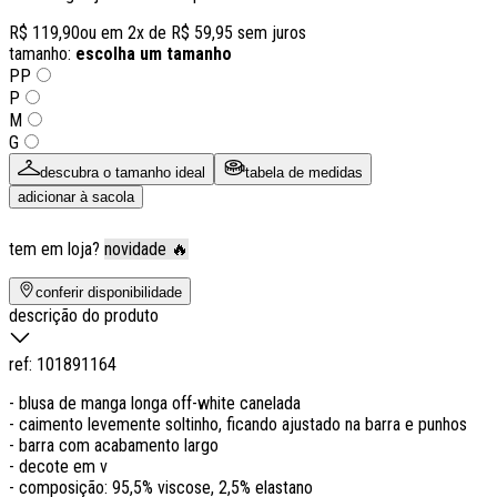
R$ 119,90
ou em
2
x de
R$ 59,95
sem juros
tamanho:
escolha um tamanho
PP
P
M
G
descubra o tamanho ideal
tabela de medidas
adicionar à sacola
tem em loja?
novidade 🔥
conferir disponibilidade
descrição do produto
ref:
101891164
- blusa de manga longa off-white canelada
- caimento levemente soltinho, ficando ajustado na barra e punhos
- barra com acabamento largo
- decote em v
- composição: 95,5% viscose, 2,5% elastano