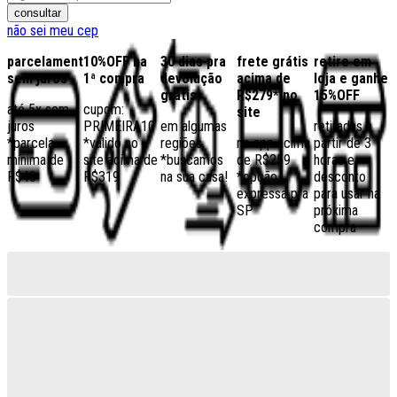
consultar
não sei meu cep
parcelamento
10%OFF na
30 dias pra
frete grátis
retire em
sem juros
1ª compra
devolução
acima de
loja e ganhe
grátis
R$279* no
15%OFF
até 5x sem
cupom:
site
juros
PRIMEIRA10
em algumas
retiradas a
*parcela
*válido no
regiões,
no app acima
partir de 3
mínima de
site acima de
*buscamos
de R$259
horas e
R$40
R$319
na sua casa!
*opção
desconto
expressa pra
para usar na
SP
próxima
compra