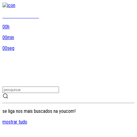
8DO8 termina em...
00
h
00
min
00
seg
se liga nos mais buscados na youcom!
mostrar tudo