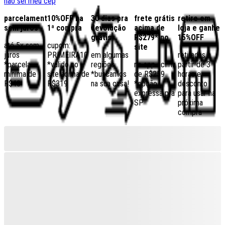
não sei meu cep
parcelamento
10%OFF na
30 dias pra
frete grátis
retire em
sem juros
1ª compra
devolução
acima de
loja e ganhe
grátis
R$279* no
15%OFF
até 5x sem
cupom:
site
juros
PRIMEIRA10
em algumas
retiradas a
*parcela
*válido no
regiões,
no app acima
partir de 3
mínima de
site acima de
*buscamos
de R$259
horas e
R$40
R$319
na sua casa!
*opção
desconto
expressa pra
para usar na
SP
próxima
compra