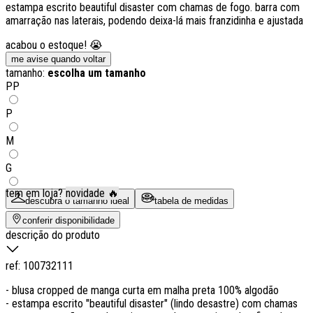
estampa escrito beautiful disaster com chamas de fogo. barra com
amarração nas laterais, podendo deixa-lá mais franzidinha e ajustada
acabou o estoque! 😭
me avise quando voltar
tamanho:
escolha um tamanho
PP
P
M
G
tem em loja?
novidade 🔥
descubra o tamanho ideal
tabela de medidas
conferir disponibilidade
descrição do produto
ref:
100732111
- blusa cropped de manga curta em malha preta 100% algodão
- estampa escrito "beautiful disaster" (lindo desastre) com chamas