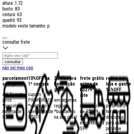
altura: 1.72
busto: 83
cintura: 63
quadril: 93
modelo veste tamanho: p
consultar frete
consultar
não sei meu cep
parcelamento
10%OFF na
30 dias pra
frete grátis
retire em
sem juros
1ª compra
devolução
acima de
loja e ganhe
grátis
R$279* no
15%OFF
até 5x sem
cupom:
site
juros
PRIMEIRA10
em algumas
retiradas a
*parcela
*válido no
regiões,
no app acima
partir de 3
mínima de
site acima de
*buscamos
de R$259
horas e
R$40
R$319
na sua casa!
*opção
desconto
expressa pra
para usar na
SP
próxima