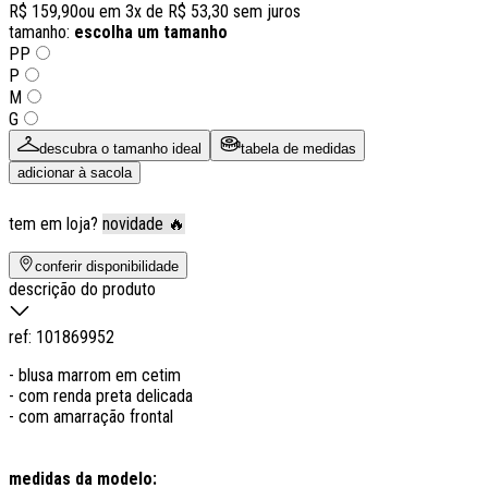
R$ 159,90
ou em
3
x de
R$ 53,30
sem juros
tamanho:
escolha um tamanho
PP
P
M
G
descubra o tamanho ideal
tabela de medidas
adicionar à sacola
tem em loja?
novidade 🔥
conferir disponibilidade
descrição do produto
ref:
101869952
- blusa marrom em cetim
- com renda preta delicada
- com amarração frontal
medidas da modelo: