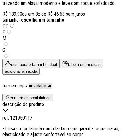
trazendo um visual moderno e leve com toque sofisticado.
R$ 139,90
ou em
3
x de
R$ 46,63
sem juros
tamanho:
escolha um tamanho
PP
P
M
G
descubra o tamanho ideal
tabela de medidas
adicionar à sacola
tem em loja?
novidade 🔥
conferir disponibilidade
descrição do produto
ref:
121950117
- blusa em poliamida com elastano que garante toque macio,
elasticidade e ajuste confortável ao corpo