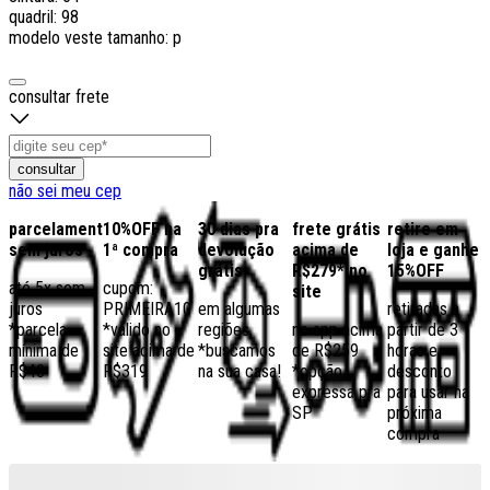
quadril: 98
modelo veste tamanho: p
consultar frete
consultar
não sei meu cep
parcelamento
10%OFF na
30 dias pra
frete grátis
retire em
sem juros
1ª compra
devolução
acima de
loja e ganhe
grátis
R$279* no
15%OFF
até 5x sem
cupom:
site
juros
PRIMEIRA10
em algumas
retiradas a
*parcela
*válido no
regiões,
no app acima
partir de 3
mínima de
site acima de
*buscamos
de R$259
horas e
R$40
R$319
na sua casa!
*opção
desconto
expressa pra
para usar na
SP
próxima
compra