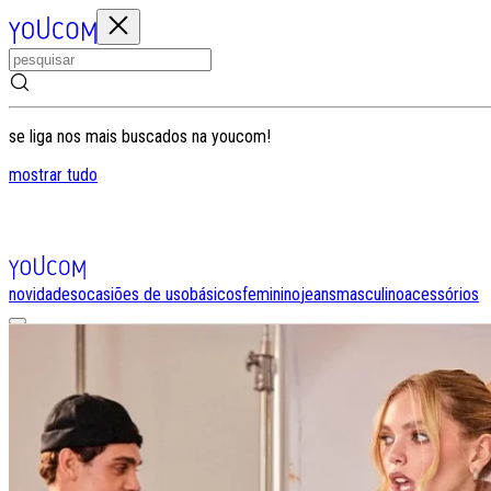
se liga nos mais buscados na youcom!
mostrar tudo
novidades
ocasiões de uso
básicos
feminino
jeans
masculino
acessórios
entrar
0