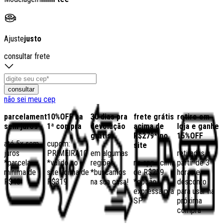
Ajuste
justo
consultar frete
consultar
não sei meu cep
parcelamento
10%OFF na
30 dias pra
frete grátis
retire em
sem juros
1ª compra
devolução
acima de
loja e ganhe
grátis
R$279* no
15%OFF
até 5x sem
cupom:
site
juros
PRIMEIRA10
em algumas
retiradas a
*parcela
*válido no
regiões,
no app acima
partir de 3
mínima de
site acima de
*buscamos
de R$259
horas e
R$40
R$319
na sua casa!
*opção
desconto
expressa pra
para usar na
SP
próxima
compra