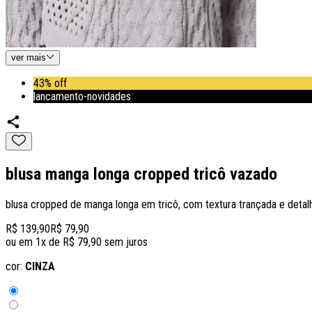
ver
mais
43% off
lancamento-novidades
blusa manga longa cropped tricô vazado
blusa cropped de manga longa em tricô, com textura trançada e det
R$ 139,90
R$ 79,90
ou em
1
x de
R$ 79,90
sem juros
cor:
CINZA