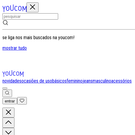
se liga nos mais buscados na youcom!
mostrar tudo
novidades
ocasiões de uso
básicos
feminino
jeans
masculino
acessórios
entrar
0