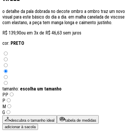
o detalhe da pala dobrada no decote ombro a ombro traz um novo
visual para este básico do dia a dia. em malha canelada de viscose
com elastano, a peça tem manga longa e caimento justinho.
R$ 139,90
ou em
3
x de
R$ 46,63
sem juros
cor:
PRETO
tamanho:
escolha um tamanho
PP
P
M
G
descubra o tamanho ideal
tabela de medidas
adicionar à sacola