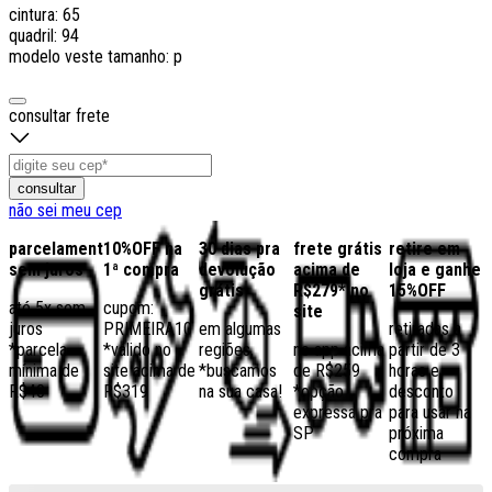
cintura: 65
quadril: 94
modelo veste tamanho: p
consultar frete
consultar
não sei meu cep
parcelamento
10%OFF na
30 dias pra
frete grátis
retire em
sem juros
1ª compra
devolução
acima de
loja e ganhe
grátis
R$279* no
15%OFF
até 5x sem
cupom:
site
juros
PRIMEIRA10
em algumas
retiradas a
*parcela
*válido no
regiões,
no app acima
partir de 3
mínima de
site acima de
*buscamos
de R$259
horas e
R$40
R$319
na sua casa!
*opção
desconto
expressa pra
para usar na
SP
próxima
compra