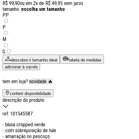
R$ 99,90
ou em
2
x de
R$ 49,95
sem juros
tamanho:
escolha um tamanho
PP
P
M
G
descubra o tamanho ideal
tabela de medidas
adicionar à sacola
tem em loja?
novidade 🔥
conferir disponibilidade
descrição do produto
ref:
101545587
- blusa cropped verde
- com sobreposição de tule
- amarração no pescoço