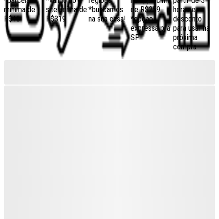
*parcela
*válido no
regiões,
no app acima
partir de 3
mínima de
site acima de
*buscamos
de R$259
horas e
R$40
R$319
na sua casa!
*opção
desconto
expressa pra
para usar na
SP
próxima
compra