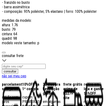
- franzido no busto
- barra assimétrica
- composição: 95% poliéster, 5% elastano | forro: 100% poliéster
medidas da modelo:
altura: 1.76
busto: 79
cintura: 64
quadril: 98
modelo veste tamanho: p
consultar frete
consultar
não sei meu cep
parcelamento
10%OFF na
30 dias pra
frete grátis
retire em
sem juros
1ª compra
devolução
acima de
loja e ganhe
grátis
R$279* no
15%OFF
até 5x sem
cupom:
site
juros
PRIMEIRA10
em algumas
retiradas a