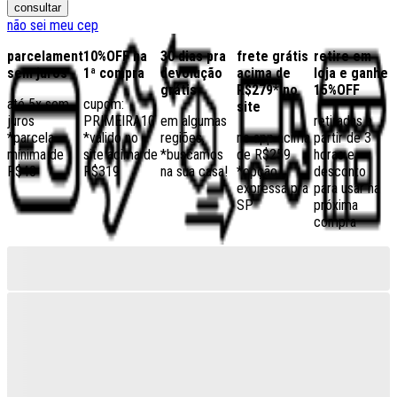
consultar
não sei meu cep
parcelamento
10%OFF na
30 dias pra
frete grátis
retire em
sem juros
1ª compra
devolução
acima de
loja e ganhe
grátis
R$279* no
15%OFF
até 5x sem
cupom:
site
juros
PRIMEIRA10
em algumas
retiradas a
*parcela
*válido no
regiões,
no app acima
partir de 3
mínima de
site acima de
*buscamos
de R$259
horas e
R$40
R$319
na sua casa!
*opção
desconto
expressa pra
para usar na
SP
próxima
compra