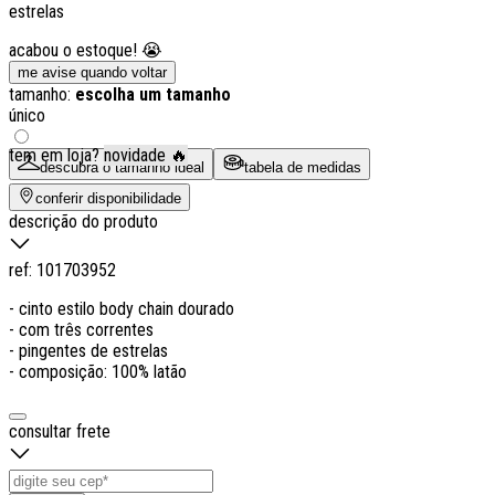
estrelas
acabou o estoque! 😭
me avise quando voltar
tamanho:
escolha um tamanho
único
tem em loja?
novidade 🔥
descubra o tamanho ideal
tabela de medidas
conferir disponibilidade
descrição do produto
ref:
101703952
- cinto estilo body chain dourado
- com três correntes
- pingentes de estrelas
- composição: 100% latão
consultar frete