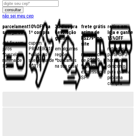
consultar
não sei meu cep
parcelamento
10%OFF na
30 dias pra
frete grátis
retire em
sem juros
1ª compra
devolução
acima de
loja e ganhe
grátis
R$279* no
15%OFF
até 5x sem
cupom:
site
juros
PRIMEIRA10
em algumas
retiradas a
*parcela
*válido no
regiões,
no app acima
partir de 3
mínima de
site acima de
*buscamos
de R$259
horas e
R$40
R$319
na sua casa!
*opção
desconto
expressa pra
para usar na
SP
próxima
compra