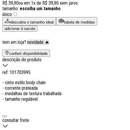
R$ 39,90
ou em
1
x de
R$ 39,90
sem juros
tamanho:
escolha um tamanho
único
descubra o tamanho ideal
tabela de medidas
adicionar à sacola
tem em loja?
novidade 🔥
conferir disponibilidade
descrição do produto
ref:
101703995
- cinto estilo body chain
- corrente prateada
- medalhas de textura trabalhada
- tamanho regulável
consultar frete