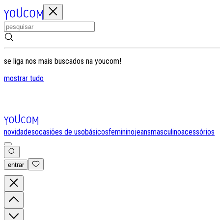
se liga nos mais buscados na youcom!
mostrar tudo
novidades
ocasiões de uso
básicos
feminino
jeans
masculino
acessórios
entrar
0