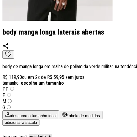
body manga longa laterais abertas
body de manga longa em malha de poliamida verde militar. na tendência
R$ 119,90
ou em
2
x de
R$ 59,95
sem juros
tamanho:
escolha um tamanho
PP
P
M
G
descubra o tamanho ideal
tabela de medidas
adicionar à sacola
tem em loja?
novidade 🔥