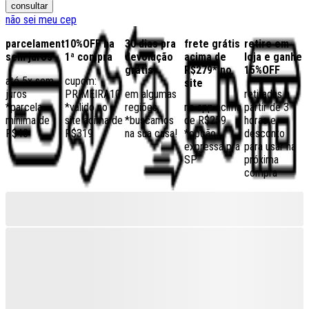
consultar
não sei meu cep
parcelamento
10%OFF na
30 dias pra
frete grátis
retire em
sem juros
1ª compra
devolução
acima de
loja e ganhe
grátis
R$279* no
15%OFF
até 5x sem
cupom:
site
juros
PRIMEIRA10
em algumas
retiradas a
*parcela
*válido no
regiões,
no app acima
partir de 3
mínima de
site acima de
*buscamos
de R$259
horas e
R$40
R$319
na sua casa!
*opção
desconto
expressa pra
para usar na
SP
próxima
compra