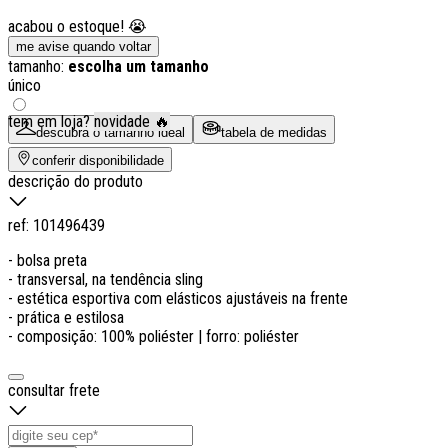
acabou o estoque! 😭
me avise quando voltar
tamanho:
escolha um tamanho
único
tem em loja?
novidade 🔥
descubra o tamanho ideal
tabela de medidas
conferir disponibilidade
descrição do produto
ref:
101496439
- bolsa preta
- transversal, na tendência sling
- estética esportiva com elásticos ajustáveis na frente
- prática e estilosa
- composição: 100% poliéster | forro: poliéster
consultar frete