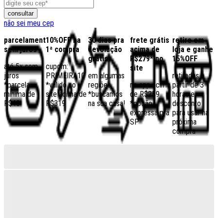
consultar
não sei meu cep
parcelamento
10%OFF na
30 dias pra
frete grátis
retire em
sem juros
1ª compra
devolução
acima de
loja e ganhe
grátis
R$279* no
15%OFF
até 5x sem
cupom:
site
juros
PRIMEIRA10
em algumas
retiradas a
*parcela
*válido no
regiões,
no app acima
partir de 3
mínima de
site acima de
*buscamos
de R$259
horas e
R$40
R$319
na sua casa!
*opção
desconto
expressa pra
para usar na
SP
próxima
compra