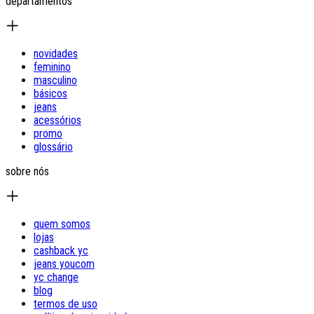
departamentos
novidades
feminino
masculino
básicos
jeans
acessórios
promo
glossário
sobre nós
quem somos
lojas
cashback yc
jeans youcom
yc change
blog
termos de uso