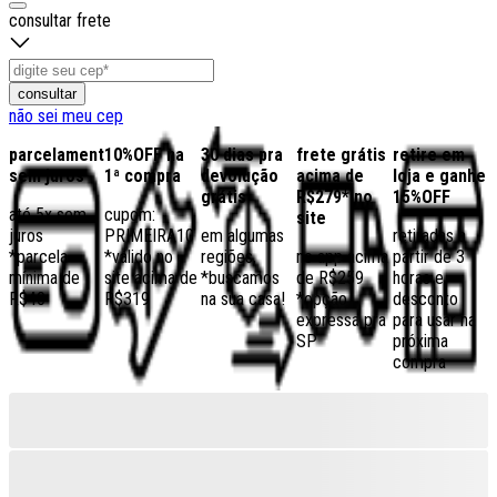
consultar frete
consultar
não sei meu cep
parcelamento
10%OFF na
30 dias pra
frete grátis
retire em
sem juros
1ª compra
devolução
acima de
loja e ganhe
grátis
R$279* no
15%OFF
até 5x sem
cupom:
site
juros
PRIMEIRA10
em algumas
retiradas a
*parcela
*válido no
regiões,
no app acima
partir de 3
mínima de
site acima de
*buscamos
de R$259
horas e
R$40
R$319
na sua casa!
*opção
desconto
expressa pra
para usar na
SP
próxima
compra