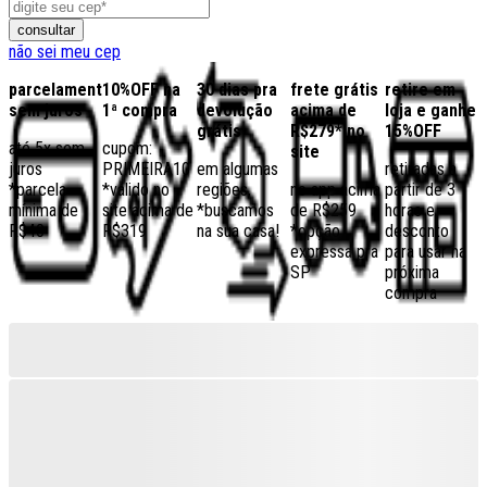
consultar
não sei meu cep
parcelamento
10%OFF na
30 dias pra
frete grátis
retire em
sem juros
1ª compra
devolução
acima de
loja e ganhe
grátis
R$279* no
15%OFF
até 5x sem
cupom:
site
juros
PRIMEIRA10
em algumas
retiradas a
*parcela
*válido no
regiões,
no app acima
partir de 3
mínima de
site acima de
*buscamos
de R$259
horas e
R$40
R$319
na sua casa!
*opção
desconto
expressa pra
para usar na
SP
próxima
compra