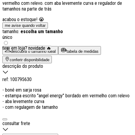
vermelho com relevo. com aba levemente curva e regulador de
tamanhos na parte de trás
acabou o estoque! 😭
me avise quando voltar
tamanho:
escolha um tamanho
único
tem em loja?
novidade 🔥
descubra o tamanho ideal
tabela de medidas
conferir disponibilidade
descrição do produto
ref:
100795630
- boné em sarja rosa
- estampa escrito "angel energy" bordado em vermelho com relevo
- aba levemente curva
- com regulagem de tamanho
consultar frete