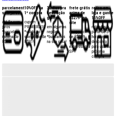
parcelamento
10%OFF na
30 dias pra
frete grátis
retire em
sem juros
1ª compra
devolução
acima de
loja e ganhe
grátis
R$279* no
15%OFF
até 5x sem
cupom:
site
juros
PRIMEIRA10
em algumas
retiradas a
*parcela
*válido no
regiões,
no app acima
partir de 3
mínima de
site acima de
*buscamos
de R$259
horas e
R$40
R$319
na sua casa!
*opção
desconto
expressa pra
para usar na
SP
próxima
compra