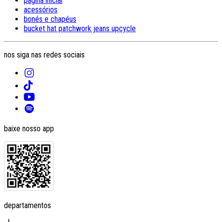
página inicial
acessórios
bonés e chapéus
bucket hat patchwork jeans upcycle
nos siga nas redes sociais
baixe nosso app
departamentos