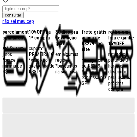
consultar
não sei meu cep
parcelamento
10%OFF na
30 dias pra
frete grátis
retire em
sem juros
1ª compra
devolução
acima de
loja e ganhe
grátis
R$279* no
15%OFF
até 5x sem
cupom:
site
juros
PRIMEIRA10
em algumas
retiradas a
*parcela
*válido no
regiões,
no app acima
partir de 3
mínima de
site acima de
*buscamos
de R$259
horas e
R$40
R$319
na sua casa!
*opção
desconto
expressa pra
para usar na
SP
próxima
compra