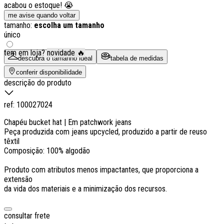
acabou o estoque! 😭
me avise quando voltar
tamanho:
escolha um tamanho
único
tem em loja?
novidade 🔥
descubra o tamanho ideal
tabela de medidas
conferir disponibilidade
descrição do produto
ref:
100027024
Chapéu bucket hat | Em patchwork jeans
Peça produzida com jeans upcycled, produzido a partir de reuso
têxtil
Composição: 100% algodão
Produto com atributos menos impactantes, que proporciona a
extensão
da vida dos materiais e a minimização dos recursos.
consultar frete