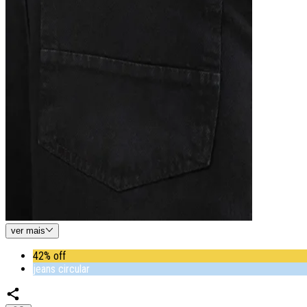
ver
mais
42% off
jeans circular