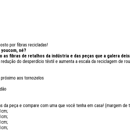
osto por fibras recicladas!
da youcom, né?
 as fibras de retalhos da indústria e das peças que a galera deix
a redução do desperdício têxtil e aumenta a escala da reciclagem de rou
 próximo aos tornozelos
odão
as da peça e compare com uma que você tenha em casa! (margem de to
71cm;
71cm;
71cm;
71cm;