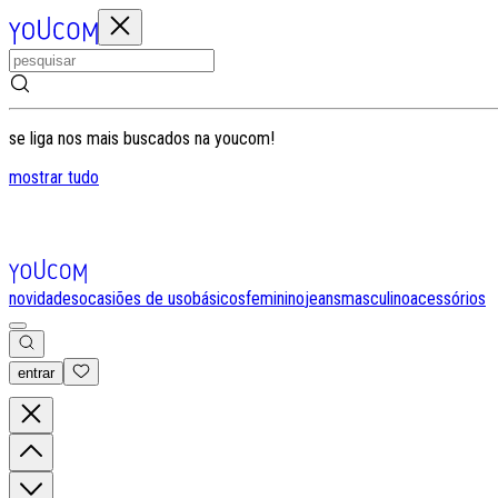
se liga nos mais buscados na youcom!
mostrar tudo
novidades
ocasiões de uso
básicos
feminino
jeans
masculino
acessórios
entrar
0