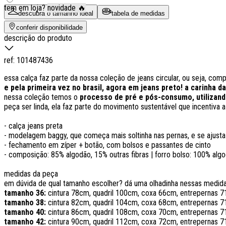
tem em loja?
novidade 🔥
descubra o tamanho ideal
tabela de medidas
conferir disponibilidade
descrição do produto
ref:
101487436
essa calça faz parte da nossa coleção de jeans circular, ou seja, comp
e pela primeira vez no brasil, agora em jeans preto! a carinha 
nessa coleção temos o
processo de pré e pós-consumo, utilizando
peça ser linda, ela faz parte do movimento sustentável que incentiva 
- calça jeans preta
- modelagem baggy, que começa mais soltinha nas pernas, e se ajusta
- fechamento em zíper + botão, com bolsos e passantes de cinto
- composição: 85% algodão, 15% outras fibras | forro bolso: 100% alg
medidas da peça
em dúvida de qual tamanho escolher? dá uma olhadinha nessas medid
tamanho 36:
cintura 78cm, quadril 100cm, coxa 66cm, entrepernas 
tamanho 38:
cintura 82cm, quadril 104cm, coxa 68cm, entrepernas 
tamanho 40:
cintura 86cm, quadril 108cm, coxa 70cm, entrepernas 
tamanho 42:
cintura 90cm, quadril 112cm, coxa 72cm, entrepernas 