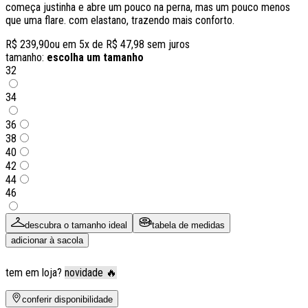
começa justinha e abre um pouco na perna, mas um pouco menos
que uma flare. com elastano, trazendo mais conforto.
R$ 239,90
ou em
5
x de
R$ 47,98
sem juros
tamanho:
escolha um tamanho
32
34
36
38
40
42
44
46
descubra o tamanho ideal
tabela de medidas
adicionar à sacola
tem em loja?
novidade 🔥
conferir disponibilidade