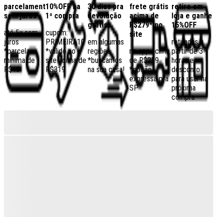
parcelamento
10%OFF na
30 dias pra
frete grátis
retire em
sem juros
1ª compra
devolução
acima de
loja e ganhe
grátis
R$279* no
15%OFF
até 5x sem
cupom:
site
juros
PRIMEIRA10
em algumas
retiradas a
*parcela
*válido no
regiões,
no app acima
partir de 3
mínima de
site acima de
*buscamos
de R$259
horas e
R$40
R$319
na sua casa!
*opção
desconto
expressa pra
para usar na
SP
próxima
compra