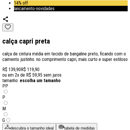
14% off
lancamento-novidades
calça capri preta
calça de cintura média em tecido de bangaline preto, ficando com o
caimento justinho. no comprimento capri, mais curto e super estiloso
R$ 139,90
R$ 119,90
ou em
2
x de
R$ 59,95
sem juros
tamanho:
escolha um tamanho
PP
P
M
G
descubra o tamanho ideal
tabela de medidas