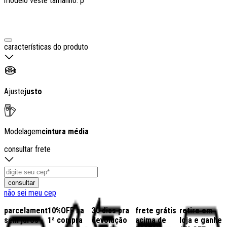
modelo veste tamanho: p
características do produto
Ajuste
justo
Modelagem
cintura média
consultar frete
consultar
não sei meu cep
parcelamento
10%OFF na
30 dias pra
frete grátis
retire em
sem juros
1ª compra
devolução
acima de
loja e ganhe