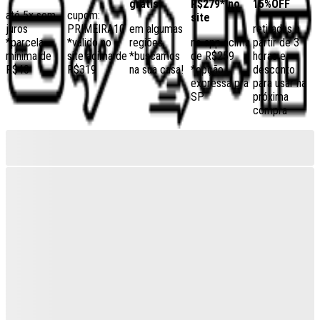
grátis
R$279* no
15%OFF
até 5x sem
cupom:
site
juros
PRIMEIRA10
em algumas
retiradas a
*parcela
*válido no
regiões,
no app acima
partir de 3
mínima de
site acima de
*buscamos
de R$259
horas e
R$40
R$319
na sua casa!
*opção
desconto
expressa pra
para usar na
SP
próxima
compra