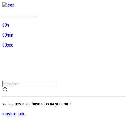
8DO8 termina em...
00
h
00
min
00
seg
se liga nos mais buscados na youcom!
mostrar tudo