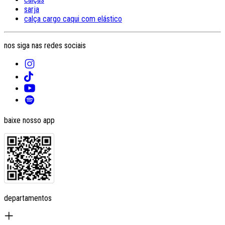
sarja
calça cargo caqui com elástico
nos siga nas redes sociais
baixe nosso app
departamentos