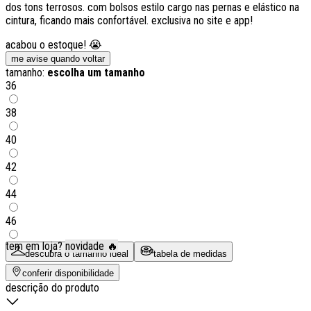
dos tons terrosos. com bolsos estilo cargo nas pernas e elástico na
cintura, ficando mais confortável. exclusiva no site e app!
acabou o estoque! 😭
me avise quando voltar
tamanho:
escolha um tamanho
36
38
40
42
44
46
tem em loja?
novidade 🔥
descubra o tamanho ideal
tabela de medidas
conferir disponibilidade
descrição do produto