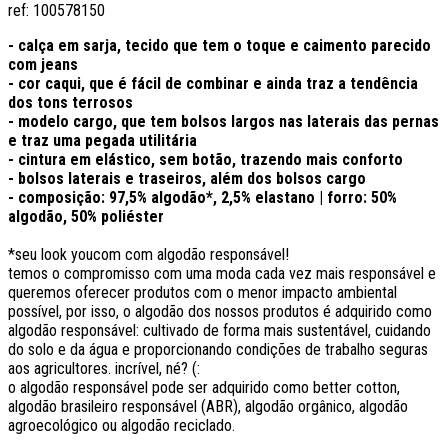
ref:
100578150
- calça em sarja, tecido que tem o toque e caimento parecido
com jeans
- cor caqui, que é fácil de combinar e ainda traz a tendência
dos tons terrosos
- modelo cargo, que tem bolsos largos nas laterais das pernas
e traz uma pegada utilitária
- cintura em elástico, sem botão, trazendo mais conforto
- bolsos laterais e traseiros, além dos bolsos cargo
- composição: 97,5% algodão*, 2,5% elastano | forro: 50%
algodão, 50% poliéster
*seu look youcom com algodão responsável!
temos o compromisso com uma moda cada vez mais responsável e
queremos oferecer produtos com o menor impacto ambiental
possível, por isso, o algodão dos nossos produtos é adquirido como
algodão responsável: cultivado de forma mais sustentável, cuidando
do solo e da água e proporcionando condições de trabalho seguras
aos agricultores. incrível, né? (:
o algodão responsável pode ser adquirido como better cotton,
algodão brasileiro responsável (ABR), algodão orgânico, algodão
agroecológico ou algodão reciclado.