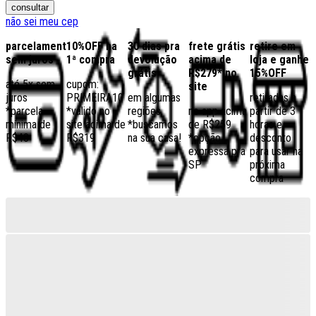
consultar
não sei meu cep
parcelamento
10%OFF na
30 dias pra
frete grátis
retire em
sem juros
1ª compra
devolução
acima de
loja e ganhe
grátis
R$279* no
15%OFF
até 5x sem
cupom:
site
juros
PRIMEIRA10
em algumas
retiradas a
*parcela
*válido no
regiões,
no app acima
partir de 3
mínima de
site acima de
*buscamos
de R$259
horas e
R$40
R$319
na sua casa!
*opção
desconto
expressa pra
para usar na
SP
próxima
compra