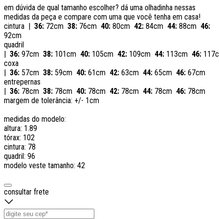
em dúvida de qual tamanho escolher? dá uma olhadinha nessas
medidas da peça e compare com uma que você tenha em casa!
cintura |
36:
72cm
38:
76cm
40:
80cm
42:
84cm
44:
88cm
46:
92cm
quadril
|
36:
97cm
38:
101cm
40:
105cm
42:
109cm
44:
113cm
46:
117
coxa
|
36:
57cm
38:
59cm
40:
61cm
42:
63cm
44:
65cm
46:
67cm
entrepernas
|
36:
78cm
38:
78cm
40:
78cm
42:
78cm
44:
78cm
46:
78cm
margem de tolerância: +/- 1cm
medidas do modelo:
altura: 1.89
tórax: 102
cintura: 78
quadril: 96
modelo veste tamanho: 42
consultar frete