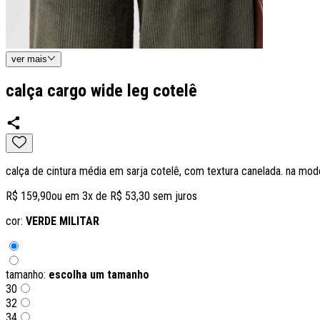
ver
mais
calça cargo wide leg cotelê
calça de cintura média em sarja cotelê, com textura canelada. na mode
R$ 159,90
ou em
3
x de
R$ 53,30
sem juros
cor:
VERDE MILITAR
tamanho:
escolha um tamanho
30
32
34