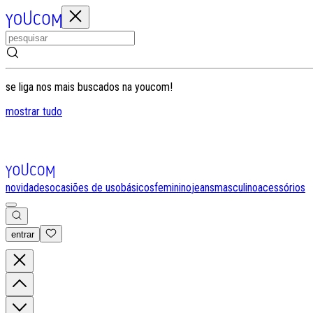
se liga nos mais buscados na youcom!
mostrar tudo
novidades
ocasiões de uso
básicos
feminino
jeans
masculino
acessórios
entrar
0