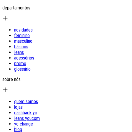
departamentos
novidades
feminino
masculino
básicos
jeans
acessórios
promo
glossário
sobre nós
quem somos
lojas
cashback yc
jeans youcom
yc change
blog