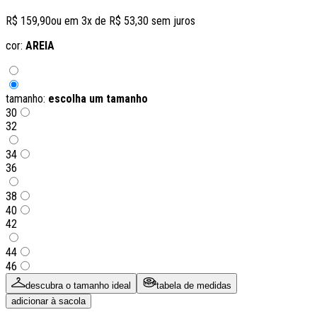
R$ 159,90
ou em
3
x de
R$ 53,30
sem juros
cor:
AREIA
tamanho:
escolha um tamanho
30
32
34
36
38
40
42
44
46
descubra o tamanho ideal
tabela de medidas
adicionar à sacola