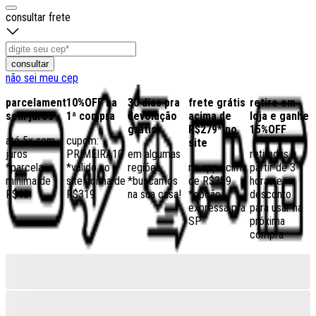
consultar frete
consultar
não sei meu cep
parcelamento
10%OFF na
30 dias pra
frete grátis
retire em
sem juros
1ª compra
devolução
acima de
loja e ganhe
grátis
R$279* no
15%OFF
até 5x sem
cupom:
site
juros
PRIMEIRA10
em algumas
retiradas a
*parcela
*válido no
regiões,
no app acima
partir de 3
mínima de
site acima de
*buscamos
de R$259
horas e
R$40
R$319
na sua casa!
*opção
desconto
expressa pra
para usar na
SP
próxima
compra