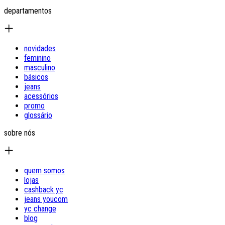
departamentos
novidades
feminino
masculino
básicos
jeans
acessórios
promo
glossário
sobre nós
quem somos
lojas
cashback yc
jeans youcom
yc change
blog