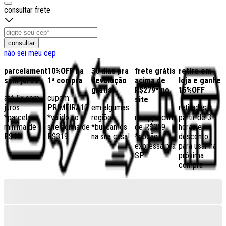
consultar frete
consultar
não sei meu cep
parcelamento
10%OFF na
30 dias pra
frete grátis
retire em
sem juros
1ª compra
devolução
acima de
loja e ganhe
grátis
R$279* no
15%OFF
até 5x sem
cupom:
site
juros
PRIMEIRA10
em algumas
retiradas a
*parcela
*válido no
regiões,
no app acima
partir de 3
mínima de
site acima de
*buscamos
de R$259
horas e
R$40
R$319
na sua casa!
*opção
desconto
expressa pra
para usar na
SP
próxima
compra