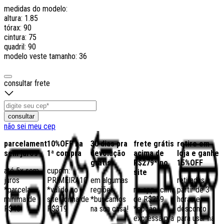
medidas do modelo:
altura: 1.85
tórax: 90
cintura: 75
quadril: 90
modelo veste tamanho: 36
consultar frete
consultar
não sei meu cep
parcelamento
10%OFF na
30 dias pra
frete grátis
retire em
sem juros
1ª compra
devolução
acima de
loja e ganhe
grátis
R$279* no
15%OFF
até 5x sem
cupom:
site
juros
PRIMEIRA10
em algumas
retiradas a
*parcela
*válido no
regiões,
no app acima
partir de 3
mínima de
site acima de
*buscamos
de R$259
horas e
R$40
R$319
na sua casa!
*opção
desconto
expressa pra
para usar na