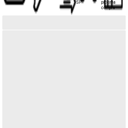
SP
próxima
compra