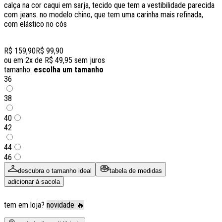
calça na cor caqui em sarja, tecido que tem a vestibilidade parecida
com jeans. no modelo chino, que tem uma carinha mais refinada,
com elástico no cós
R$ 159,90
R$ 99,90
ou em
2
x de
R$ 49,95
sem juros
tamanho:
escolha um tamanho
36
38
40
42
44
46
descubra o tamanho ideal
tabela de medidas
adicionar à sacola
tem em loja?
novidade 🔥