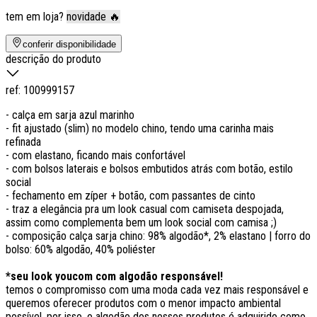
tem em loja?
novidade 🔥
conferir disponibilidade
descrição do produto
ref:
100999157
- calça em sarja azul marinho
- fit ajustado (slim) no modelo chino, tendo uma carinha mais
refinada
- com elastano, ficando mais confortável
- com bolsos laterais e bolsos embutidos atrás com botão, estilo
social
- fechamento em zíper + botão, com passantes de cinto
- traz a elegância pra um look casual com camiseta despojada,
assim como complementa bem um look social com camisa ;)
- composição calça sarja chino: 98% algodão*, 2% elastano | forro do
bolso: 60% algodão, 40% poliéster
*seu look youcom com algodão responsável!
temos o compromisso com uma moda cada vez mais responsável e
queremos oferecer produtos com o menor impacto ambiental
possível, por isso, o algodão dos nossos produtos é adquirido como