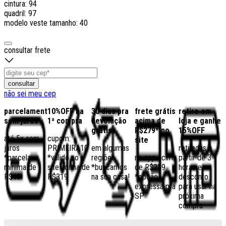
cintura: 94
quadril: 97
modelo veste tamanho: 40
consultar frete
consultar
não sei meu cep
parcelamento
10%OFF na
30 dias pra
frete grátis
retire em
sem juros
1ª compra
devolução
acima de
loja e ganhe
grátis
R$279* no
15%OFF
até 5x sem
cupom:
site
juros
PRIMEIRA10
em algumas
retiradas a
*parcela
*válido no
regiões,
no app acima
partir de 3
mínima de
site acima de
*buscamos
de R$259
horas e
R$40
R$319
na sua casa!
*opção
desconto
expressa pra
para usar na
SP
próxima
compra