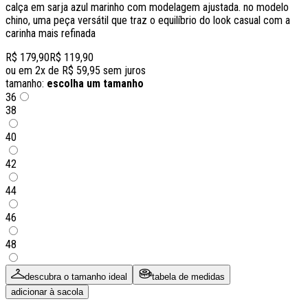
calça em sarja azul marinho com modelagem ajustada. no modelo
chino, uma peça versátil que traz o equilíbrio do look casual com a
carinha mais refinada
R$ 179,90
R$ 119,90
ou em
2
x de
R$ 59,95
sem juros
tamanho:
escolha um tamanho
36
38
40
42
44
46
48
descubra o tamanho ideal
tabela de medidas
adicionar à sacola