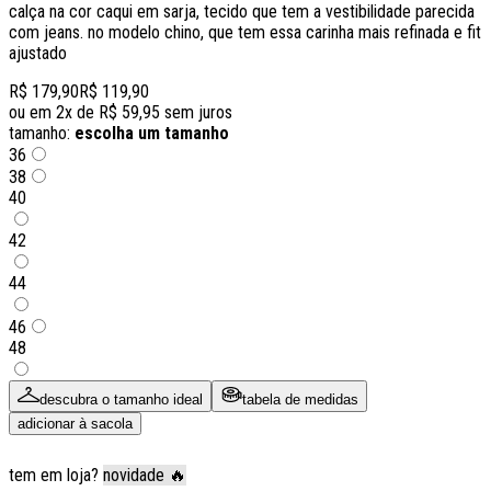
calça na cor caqui em sarja, tecido que tem a vestibilidade parecida
com jeans. no modelo chino, que tem essa carinha mais refinada e fit
ajustado
R$ 179,90
R$ 119,90
ou em
2
x de
R$ 59,95
sem juros
tamanho:
escolha um tamanho
36
38
40
42
44
46
48
descubra o tamanho ideal
tabela de medidas
adicionar à sacola
tem em loja?
novidade 🔥