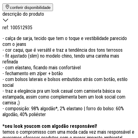
conferir disponibilidade
descrição do produto
ref:
100512935
- calça de sarja, tecido que tem o toque e vestibilidade parecido
com o jeans
- cor caqui, que é versátil e traz a tendência dos tons terrosos
- fit ajustado (slim) no modelo chino, tendo uma carinha mais
refinada
- com elastano, ficando mais confortável
- fechamento em zíper + botão
- com bolsos laterais e bolsos embutidos atrás com botão, estilo
social
- traz a elegância pra um look casual com camiseta básica ou
estampada, assim como complementa bem um look social com
camisa ;)
- composição: 98% algodão*, 2% elastano | forro do bolso: 60%
algodão, 40% poliéster
*seu look youcom com algodão responsável!
temos o compromisso com uma moda cada vez mais responsável e
queremos oferecer produtos com o menor impacto ambiental