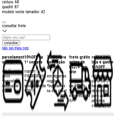
cintura: 68
quadril: 87
modelo veste tamanho: 42
consultar frete
consultar
não sei meu cep
parcelamento
10%OFF na
30 dias pra
frete grátis
retire em
sem juros
1ª compra
devolução
acima de
loja e ganhe
grátis
R$279* no
15%OFF
até 5x sem
cupom:
site
juros
PRIMEIRA10
em algumas
retiradas a
*parcela
*válido no
regiões,
no app acima
partir de 3
mínima de
site acima de
*buscamos
de R$259
horas e
R$40
R$319
na sua casa!
*opção
desconto
expressa pra
para usar na
SP
próxima
compra