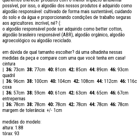
possível, por isso, o algodão dos nossos produtos é adquirido como
algodão responsável: cultivado de forma mais sustentável, cuidando
do solo e da água e proporcionando condições de trabalho seguras
aos agricultores. incrível, né? (:
o algodão responsável pode ser adquirido como better cotton,
algodão brasileiro responsável (ABR), algodão orgânico, algodão
agroecológico ou algodão reciclado.
em dúvida de qual tamanho escolher? dá uma olhadinha nessas
medidas da peça e compare com uma que você tenha em casa!
cintura
|
36:
73cm
38:
77cm
40:
81cm
42:
85cm
44:
89cm
46:
93cm
quadril
|
36:
96cm
38:
100cm
40:
104cm
42:
108cm
44:
112cm
46:
116
coxa
|
36:
57cm
38:
59cm
40:
61cm
42:
63cm
44:
65cm
46:
67cm
entrepernas
|
36:
78cm
38:
78cm
40:
78cm
42:
78cm
44:
78cm
46:
78cm
margem de tolerância: +/- 1cm
medidas do modelo:
altura: 1.88
tórax: 93