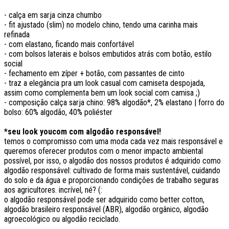
- calça em sarja cinza chumbo
- fit ajustado (slim) no modelo chino, tendo uma carinha mais
refinada
- com elastano, ficando mais confortável
- com bolsos laterais e bolsos embutidos atrás com botão, estilo
social
- fechamento em zíper + botão, com passantes de cinto
- traz a elegância pra um look casual com camiseta despojada,
assim como complementa bem um look social com camisa ;)
- composição calça sarja chino: 98% algodão*, 2% elastano | forro do
bolso: 60% algodão, 40% poliéster
*seu look youcom com algodão responsável!
temos o compromisso com uma moda cada vez mais responsável e
queremos oferecer produtos com o menor impacto ambiental
possível, por isso, o algodão dos nossos produtos é adquirido como
algodão responsável: cultivado de forma mais sustentável, cuidando
do solo e da água e proporcionando condições de trabalho seguras
aos agricultores. incrível, né? (:
o algodão responsável pode ser adquirido como better cotton,
algodão brasileiro responsável (ABR), algodão orgânico, algodão
agroecológico ou algodão reciclado.