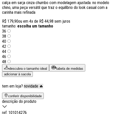
calça em sarja cinza chumbo com modelagem ajustada. no modelo
chino, uma peça versátil que traz o equilíbrio do look casual com a
carinha mais refinada
R$ 179,90
ou em
4
x de
R$ 44,98
sem juros
tamanho:
escolha um tamanho
36
38
40
42
44
46
48
descubra o tamanho ideal
tabela de medidas
adicionar à sacola
tem em loja?
novidade 🔥
conferir disponibilidade
descrição do produto
ref:
101014276