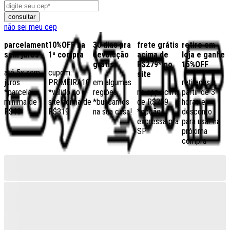
consultar
não sei meu cep
parcelamento
10%OFF na
30 dias pra
frete grátis
retire em
sem juros
1ª compra
devolução
acima de
loja e ganhe
grátis
R$279* no
15%OFF
até 5x sem
cupom:
site
juros
PRIMEIRA10
em algumas
retiradas a
*parcela
*válido no
regiões,
no app acima
partir de 3
mínima de
site acima de
*buscamos
de R$259
horas e
R$40
R$319
na sua casa!
*opção
desconto
expressa pra
para usar na
SP
próxima
compra