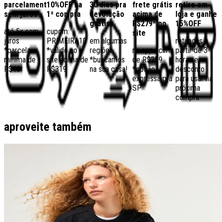
parcelamento
10%OFF na
30 dias pra
frete grátis
retire em
sem juros
1ª compra
devolução
acima de
loja e ganhe
grátis
R$279* no
15%OFF
até 5x sem
cupom:
site
juros
PRIMEIRA10
em algumas
retiradas a
*parcela
*válido no
regiões,
no app acima
partir de 3
mínima de
site acima de
*buscamos
de R$259
horas e
R$40
R$319
na sua casa!
*opção
desconto
expressa pra
para usar na
SP
próxima
compra
aproveite também