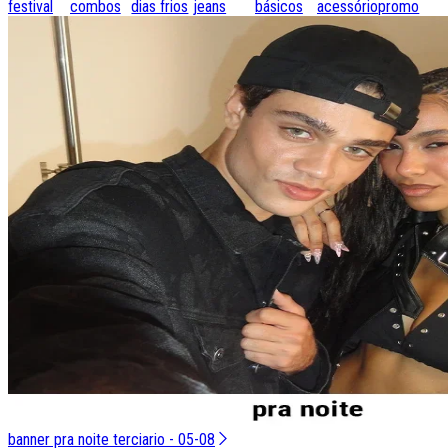
festival
combos
dias frios
jeans
básicos
acessórios
promo
banner pra noite terciario - 05-08