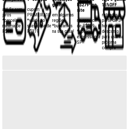
grátis
R$279* no
15%OFF
até 5x sem
cupom:
site
juros
PRIMEIRA10
em algumas
retiradas a
*parcela
*válido no
regiões,
no app acima
partir de 3
mínima de
site acima de
*buscamos
de R$259
horas e
R$40
R$319
na sua casa!
*opção
desconto
expressa pra
para usar na
SP
próxima
compra