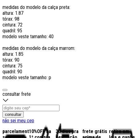
medidas do modelo da calça preta:
altura: 1.87
tórax: 98
cintura: 72
quadril: 95
modelo veste tamanho: 40
medidas do modelo da calça marrom:
altura: 1.85
tórax: 90
cintura: 75
quadril: 90
modelo veste tamanho: p
consultar frete
consultar
não sei meu cep
parcelamento
10%OFF na
30 dias pra
frete grátis
retire em
sem juros
1ª compra
devolução
acima de
loja e ganhe