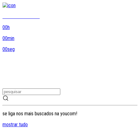
8DO8 termina em...
00
h
00
min
00
seg
se liga nos mais buscados na youcom!
mostrar tudo