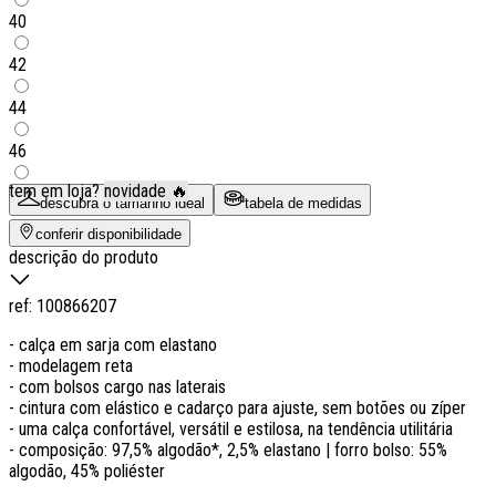
40
42
44
46
tem em loja?
novidade 🔥
descubra o tamanho ideal
tabela de medidas
conferir disponibilidade
descrição do produto
ref:
100866207
- calça em sarja com elastano
- modelagem reta
- com bolsos cargo nas laterais
- cintura com elástico e cadarço para ajuste, sem botões ou zíper
- uma calça confortável, versátil e estilosa, na tendência utilitária
- composição: 97,5% algodão*, 2,5% elastano | forro bolso: 55%
algodão, 45% poliéster