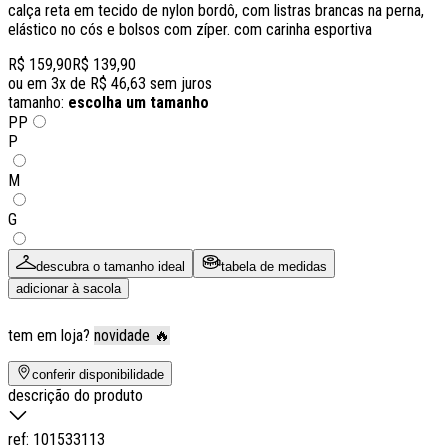
calça reta em tecido de nylon bordô, com listras brancas na perna,
elástico no cós e bolsos com zíper. com carinha esportiva
R$ 159,90
R$ 139,90
ou em
3
x de
R$ 46,63
sem juros
tamanho:
escolha um tamanho
PP
P
M
G
descubra o tamanho ideal
tabela de medidas
adicionar à sacola
tem em loja?
novidade 🔥
conferir disponibilidade
descrição do produto
ref:
101533113