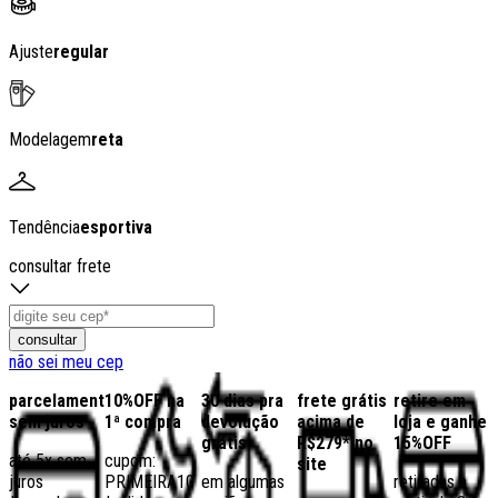
Ajuste
regular
Modelagem
reta
Tendência
esportiva
consultar frete
consultar
não sei meu cep
parcelamento
10%OFF na
30 dias pra
frete grátis
retire em
sem juros
1ª compra
devolução
acima de
loja e ganhe
grátis
R$279* no
15%OFF
até 5x sem
cupom:
site
juros
PRIMEIRA10
em algumas
retiradas a