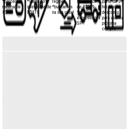
*parcela
*válido no
regiões,
no app acima
partir de 3
mínima de
site acima de
*buscamos
de R$259
horas e
R$40
R$319
na sua casa!
*opção
desconto
expressa pra
para usar na
SP
próxima
compra