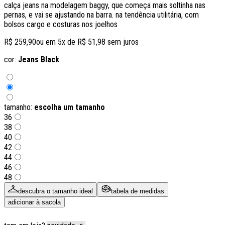
calça jeans na modelagem baggy, que começa mais soltinha nas
pernas, e vai se ajustando na barra. na tendência utilitária, com
bolsos cargo e costuras nos joelhos
R$ 259,90
ou em
5
x de
R$ 51,98
sem juros
cor:
Jeans Black
tamanho:
escolha um tamanho
36
38
40
42
44
46
48
descubra o tamanho ideal
tabela de medidas
adicionar à sacola