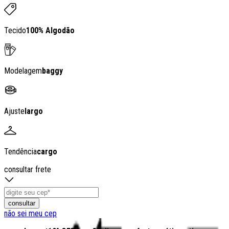
Tecido
100% Algodão
Modelagem
baggy
Ajuste
largo
Tendência
cargo
consultar frete
consultar
não sei meu cep