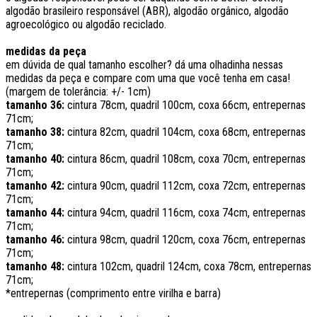
algodão brasileiro responsável (ABR), algodão orgânico, algodão
agroecológico ou algodão reciclado.
medidas da peça
em dúvida de qual tamanho escolher? dá uma olhadinha nessas
medidas da peça e compare com uma que você tenha em casa!
(margem de tolerância: +/- 1cm)
tamanho 36:
cintura 78cm, quadril 100cm, coxa 66cm, entrepernas
71cm;
tamanho 38:
cintura 82cm, quadril 104cm, coxa 68cm, entrepernas
71cm;
tamanho 40:
cintura 86cm, quadril 108cm, coxa 70cm, entrepernas
71cm;
tamanho 42:
cintura 90cm, quadril 112cm, coxa 72cm, entrepernas
71cm;
tamanho 44:
cintura 94cm, quadril 116cm, coxa 74cm, entrepernas
71cm;
tamanho 46:
cintura 98cm, quadril 120cm, coxa 76cm, entrepernas
71cm;
tamanho 48:
cintura 102cm, quadril 124cm, coxa 78cm, entrepernas
71cm;
*entrepernas (comprimento entre virilha e barra)