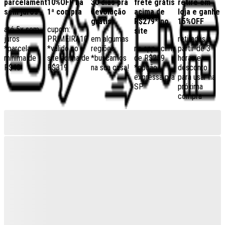
parcelamento
10%OFF na
30 dias pra
frete grátis
retire em
sem juros
1ª compra
devolução
acima de
loja e ganhe
grátis
R$279* no
15%OFF
até 5x sem
cupom:
site
juros
PRIMEIRA10
em algumas
retiradas a
*parcela
*válido no
regiões,
no app acima
partir de 3
mínima de
site acima de
*buscamos
de R$259
horas e
R$40
R$319
na sua casa!
*opção
desconto
expressa pra
para usar na
SP
próxima
compra