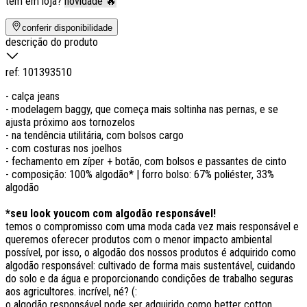
tem em loja?
novidade 🔥
conferir disponibilidade
descrição do produto
ref:
101393510
- calça jeans
- modelagem baggy, que começa mais soltinha nas pernas, e se
ajusta próximo aos tornozelos
- na tendência utilitária, com bolsos cargo
- com costuras nos joelhos
- fechamento em zíper + botão, com bolsos e passantes de cinto
- composição: 100% algodão* | forro bolso: 67% poliéster, 33%
algodão
*seu look youcom com algodão responsável!
temos o compromisso com uma moda cada vez mais responsável e
queremos oferecer produtos com o menor impacto ambiental
possível, por isso, o algodão dos nossos produtos é adquirido como
algodão responsável: cultivado de forma mais sustentável, cuidando
do solo e da água e proporcionando condições de trabalho seguras
aos agricultores. incrível, né? (:
o algodão responsável pode ser adquirido como better cotton,