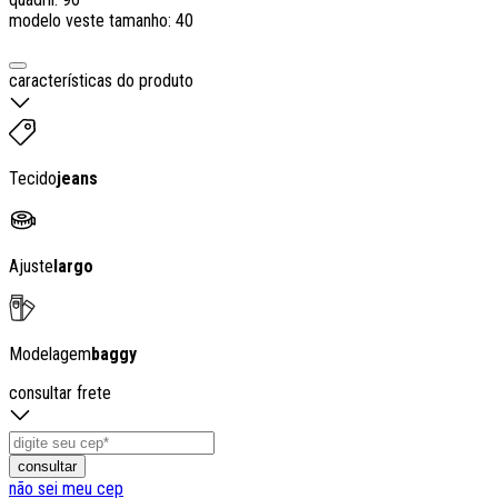
modelo veste tamanho: 40
características do produto
Tecido
jeans
Ajuste
largo
Modelagem
baggy
consultar frete
consultar
não sei meu cep