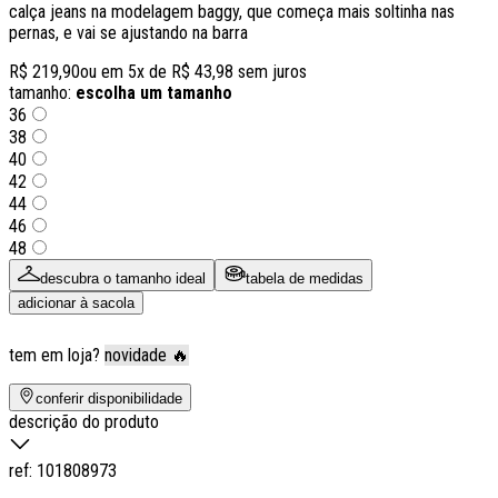
calça jeans na modelagem baggy, que começa mais soltinha nas
pernas, e vai se ajustando na barra
R$ 219,90
ou em
5
x de
R$ 43,98
sem juros
tamanho:
escolha um tamanho
36
38
40
42
44
46
48
descubra o tamanho ideal
tabela de medidas
adicionar à sacola
tem em loja?
novidade 🔥
conferir disponibilidade
descrição do produto
ref:
101808973