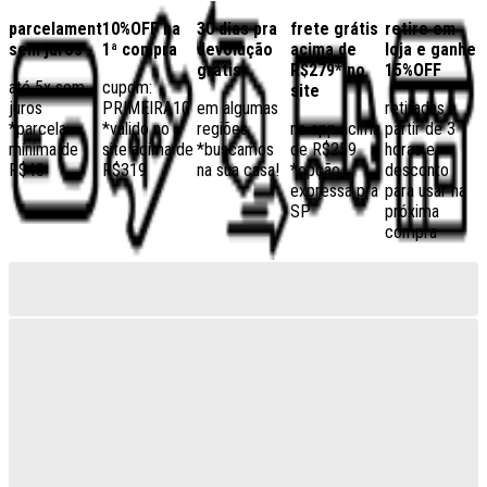
parcelamento
10%OFF na
30 dias pra
frete grátis
retire em
sem juros
1ª compra
devolução
acima de
loja e ganhe
grátis
R$279* no
15%OFF
até 5x sem
cupom:
site
juros
PRIMEIRA10
em algumas
retiradas a
*parcela
*válido no
regiões,
no app acima
partir de 3
mínima de
site acima de
*buscamos
de R$259
horas e
R$40
R$319
na sua casa!
*opção
desconto
expressa pra
para usar na
SP
próxima
compra