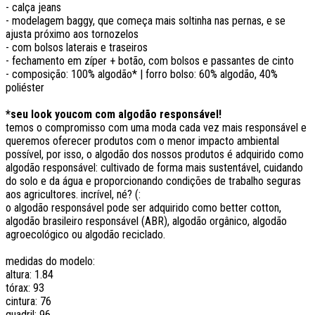
- calça jeans
- modelagem baggy, que começa mais soltinha nas pernas, e se
ajusta próximo aos tornozelos
- com bolsos laterais e traseiros
- fechamento em zíper + botão, com bolsos e passantes de cinto
- composição: 100% algodão* | forro bolso: 60% algodão, 40%
poliéster
*seu look youcom com algodão responsável!
temos o compromisso com uma moda cada vez mais responsável e
queremos oferecer produtos com o menor impacto ambiental
possível, por isso, o algodão dos nossos produtos é adquirido como
algodão responsável: cultivado de forma mais sustentável, cuidando
do solo e da água e proporcionando condições de trabalho seguras
aos agricultores. incrível, né? (:
o algodão responsável pode ser adquirido como better cotton,
algodão brasileiro responsável (ABR), algodão orgânico, algodão
agroecológico ou algodão reciclado.
medidas do modelo:
altura: 1.84
tórax: 93
cintura: 76
quadril: 96