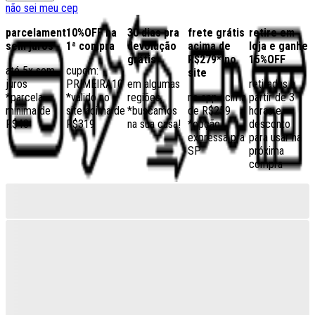
não sei meu cep
parcelamento
10%OFF na
30 dias pra
frete grátis
retire em
sem juros
1ª compra
devolução
acima de
loja e ganhe
grátis
R$279* no
15%OFF
até 5x sem
cupom:
site
juros
PRIMEIRA10
em algumas
retiradas a
*parcela
*válido no
regiões,
no app acima
partir de 3
mínima de
site acima de
*buscamos
de R$259
horas e
R$40
R$319
na sua casa!
*opção
desconto
expressa pra
para usar na
SP
próxima
compra