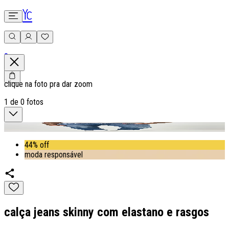
0
clique na foto pra dar zoom
1
de
0
fotos
44% off
moda responsável
calça jeans skinny com elastano e rasgos