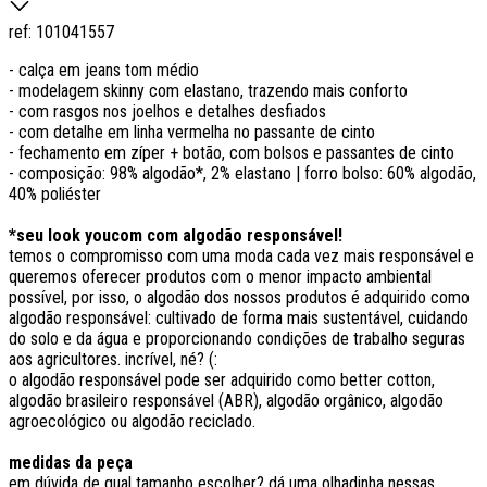
ref:
101041557
- calça em jeans tom médio
- modelagem skinny com elastano, trazendo mais conforto
- com rasgos nos joelhos e detalhes desfiados
- com detalhe em linha vermelha no passante de cinto
- fechamento em zíper + botão, com bolsos e passantes de cinto
- composição: 98% algodão*, 2% elastano | forro bolso: 60% algodão,
40% poliéster
*seu look youcom com algodão responsável!
temos o compromisso com uma moda cada vez mais responsável e
queremos oferecer produtos com o menor impacto ambiental
possível, por isso, o algodão dos nossos produtos é adquirido como
algodão responsável: cultivado de forma mais sustentável, cuidando
do solo e da água e proporcionando condições de trabalho seguras
aos agricultores. incrível, né? (:
o algodão responsável pode ser adquirido como better cotton,
algodão brasileiro responsável (ABR), algodão orgânico, algodão
agroecológico ou algodão reciclado.
medidas da peça
em dúvida de qual tamanho escolher? dá uma olhadinha nessas