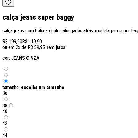
calça jeans super baggy
calça jeans com bolsos duplos alongados atrás. modelagem super bagg
R$ 199,90
R$ 119,90
ou em
2
x de
R$ 59,95
sem juros
cor:
JEANS CINZA
tamanho:
escolha um tamanho
36
38
40
42
44