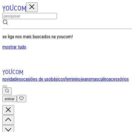
se liga nos mais buscados na youcom!
mostrar tudo
novidades
ocasiões de uso
básicos
feminino
jeans
masculino
acessórios
entrar
0