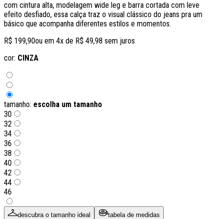
com cintura alta, modelagem wide leg e barra cortada com leve
efeito desfiado, essa calça traz o visual clássico do jeans pra um
básico que acompanha diferentes estilos e momentos.
R$ 199,90
ou em
4
x de
R$ 49,98
sem juros
cor:
CINZA
tamanho:
escolha um tamanho
30
32
34
36
38
40
42
44
46
descubra o tamanho ideal
tabela de medidas