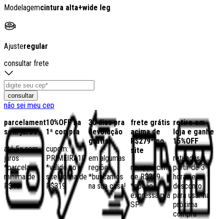
Modelagem
cintura alta
+
wide leg
Ajuste
regular
consultar frete
consultar
não sei meu cep
parcelamento
10%OFF na
30 dias pra
frete grátis
retire em
sem juros
1ª compra
devolução
acima de
loja e ganhe
grátis
R$279* no
15%OFF
até 5x sem
cupom:
site
juros
PRIMEIRA10
em algumas
retiradas a
*parcela
*válido no
regiões,
no app acima
partir de 3
mínima de
site acima de
*buscamos
de R$259
horas e
R$40
R$319
na sua casa!
*opção
desconto
expressa pra
para usar na
SP
próxima
compra