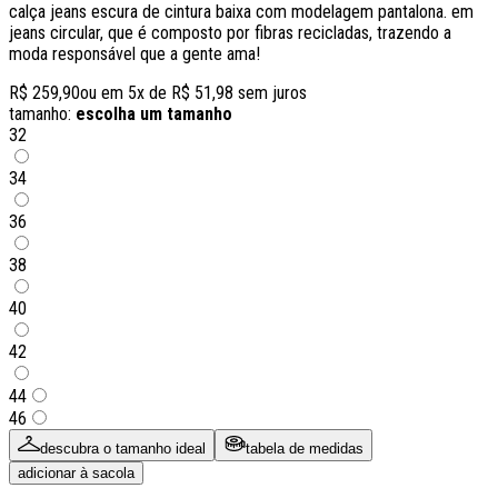
calça jeans escura de cintura baixa com modelagem pantalona. em
jeans circular, que é composto por fibras recicladas, trazendo a
moda responsável que a gente ama!
R$ 259,90
ou em
5
x de
R$ 51,98
sem juros
tamanho:
escolha um tamanho
32
34
36
38
40
42
44
46
descubra o tamanho ideal
tabela de medidas
adicionar à sacola