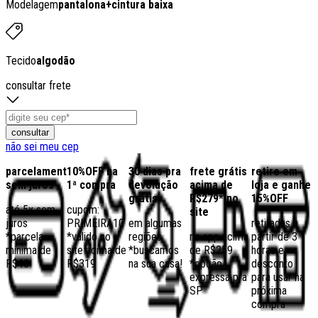
Modelagem
pantalona
+
cintura baixa
Tecido
algodão
consultar frete
consultar
não sei meu cep
parcelamento
10%OFF na
30 dias pra
frete grátis
retire em
sem juros
1ª compra
devolução
acima de
loja e ganhe
grátis
R$279* no
15%OFF
até 5x sem
cupom:
site
juros
PRIMEIRA10
em algumas
retiradas a
*parcela
*válido no
regiões,
no app acima
partir de 3
mínima de
site acima de
*buscamos
de R$259
horas e
R$40
R$319
na sua casa!
*opção
desconto
expressa pra
para usar na
SP
próxima
compra