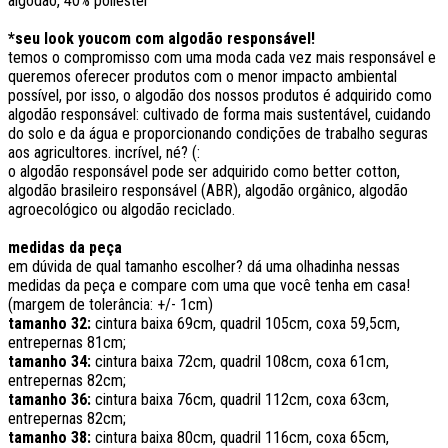
algodão, 40% poliéster
*seu look youcom com algodão responsável!
temos o compromisso com uma moda cada vez mais responsável e
queremos oferecer produtos com o menor impacto ambiental
possível, por isso, o algodão dos nossos produtos é adquirido como
algodão responsável: cultivado de forma mais sustentável, cuidando
do solo e da água e proporcionando condições de trabalho seguras
aos agricultores. incrível, né? (:
o algodão responsável pode ser adquirido como better cotton,
algodão brasileiro responsável (ABR), algodão orgânico, algodão
agroecológico ou algodão reciclado.
medidas da peça
em dúvida de qual tamanho escolher? dá uma olhadinha nessas
medidas da peça e compare com uma que você tenha em casa!
(margem de tolerância: +/- 1cm)
tamanho 32:
cintura baixa 69cm, quadril 105cm, coxa 59,5cm,
entrepernas 81cm;
tamanho 34:
cintura baixa 72cm, quadril 108cm, coxa 61cm,
entrepernas 82cm;
tamanho 36:
cintura baixa 76cm, quadril 112cm, coxa 63cm,
entrepernas 82cm;
tamanho 38:
cintura baixa 80cm, quadril 116cm, coxa 65cm,