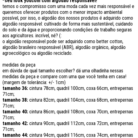
*seu look youcom com algodão responsável!
temos o compromisso com uma moda cada vez mais responsável e
queremos oferecer produtos com o menor impacto ambiental
possível, por isso, o algodão dos nossos produtos é adquirido como
algodão responsável: cultivado de forma mais sustentável, cuidando
do solo e da água e proporcionando condições de trabalho seguras
aos agricultores. incrível, né? (:
o algodão responsável pode ser adquirido como better cotton,
algodão brasileiro responsável (ABR), algodão orgânico, algodão
agroecológico ou algodão reciclado.
medidas da peça
em dúvida de qual tamanho escolher? dá uma olhadinha nessas
medidas da peça e compare com uma que você tenha em casa!
(margem de tolerância: +/- 1cm)
tamanho 36:
cintura 78cm, quadril 100cm, coxa 66cm, entrepernas
71cm;
tamanho 38:
cintura 82cm, quadril 104cm, coxa 68cm, entrepernas
71cm;
tamanho 40:
cintura 86cm, quadril 108cm, coxa 70cm, entrepernas
71cm;
tamanho 42:
cintura 90cm, quadril 112cm, coxa 72cm, entrepernas
71cm;
tamanho 44:
cintura 94cm, quadril 116cm, coxa 74cm, entrepernas