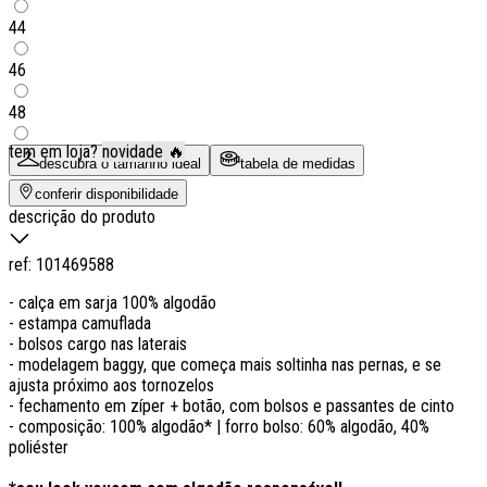
44
46
48
tem em loja?
novidade 🔥
descubra o tamanho ideal
tabela de medidas
conferir disponibilidade
descrição do produto
ref:
101469588
- calça em sarja 100% algodão
- estampa camuflada
- bolsos cargo nas laterais
- modelagem baggy, que começa mais soltinha nas pernas, e se
ajusta próximo aos tornozelos
- fechamento em zíper + botão, com bolsos e passantes de cinto
- composição: 100% algodão* | forro bolso: 60% algodão, 40%
poliéster