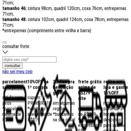
71cm;
tamanho 46:
cintura 98cm, quadril 120cm, coxa 76cm, entrepernas
71cm;
tamanho 48:
cintura 102cm, quadril 124cm, coxa 78cm, entrepernas
71cm;
*entrepernas (comprimento entre virilha e barra)
consultar frete
consultar
não sei meu cep
parcelamento
10%OFF na
30 dias pra
frete grátis
retire em
sem juros
1ª compra
devolução
acima de
loja e ganhe
grátis
R$279* no
15%OFF
até 5x sem
cupom:
site
juros
PRIMEIRA10
em algumas
retiradas a
*parcela
*válido no
regiões,
no app acima
partir de 3
mínima de
site acima de
*buscamos
de R$259
horas e
R$40
R$319
na sua casa!
*opção
desconto
expressa pra
para usar na
SP
próxima